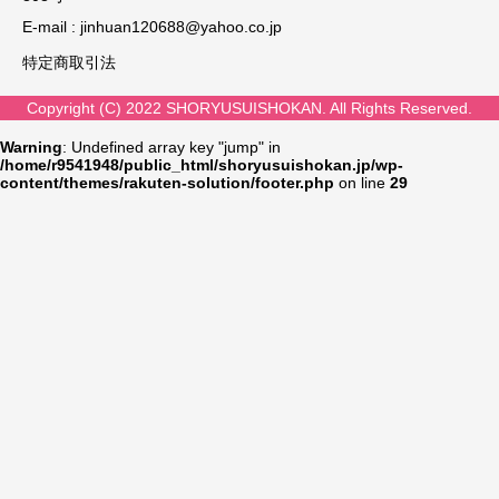
E-mail :
jinhuan120688@yahoo.co.jp
特定商取引法
Copyright (C) 2022 SHORYUSUISHOKAN. All Rights Reserved.
Warning
: Undefined array key "jump" in
/home/r9541948/public_html/shoryusuishokan.jp/wp-
content/themes/rakuten-solution/footer.php
on line
29