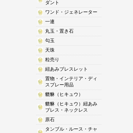
ダント
ワンド・ジェネレーター
一連
丸玉・置き石
勾玉
天珠
粒売り
紐あみブレスレット
置物・インテリア・ディ
スプレー用品
貔貅（ヒキュウ）
貔貅（ヒキュウ）紐あみ
ブレス・ネックレス
原石
タンブル・ルース・チャ