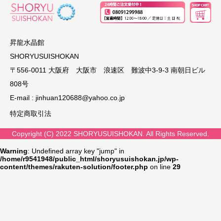
昇龍水晶館
SHORYUSUISHOKAN
〒556-0011 大阪府 大阪市 浪速区 難波中3-9-3 南朝日ビル
808号
E-mail :
jinhuan120688@yahoo.co.jp
特定商取引法
Copyright (C) 2022 SHORYUSUISHOKAN. All Rights Reserved.
Warning
: Undefined array key "jump" in
/home/r9541948/public_html/shoryusuishokan.jp/wp-
content/themes/rakuten-solution/footer.php
on line
29