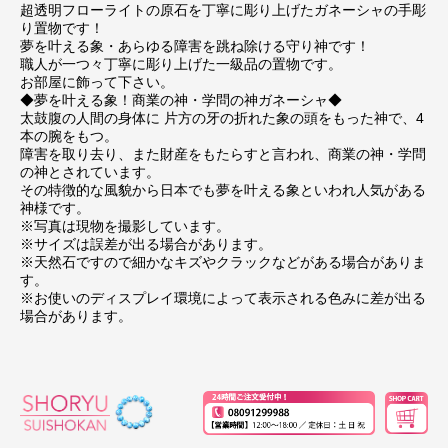
超透明フローライトの原石を丁寧に彫り上げたガネーシャの手彫
り置物です！
夢を叶える象・あらゆる障害を跳ね除ける守り神です！
職人が一つ々丁寧に彫り上げた一級品の置物です。
お部屋に飾って下さい。
◆夢を叶える象！商業の神・学問の神ガネーシャ◆
太鼓腹の人間の身体に 片方の牙の折れた象の頭をもった神で、4
本の腕をもつ。
障害を取り去り、また財産をもたらすと言われ、商業の神・学問
の神とされています。
その特徴的な風貌から日本でも夢を叶える象といわれ人気がある
神様です。
※写真は現物を撮影しています。
※サイズは誤差が出る場合があります。
※天然石ですので細かなキズやクラックなどがある場合がありま
す。
※お使いのディスプレイ環境によって表示される色みに差が出る
場合があります。