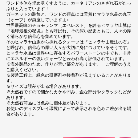
ワンド本体を埋め尽くすように、カーネリアンのさざれ石がたっ
ぷりと入っています！
ガーネットの装飾と、ワンドの頂点には天然ヒマラヤ水晶の丸玉
（オーブ）が鎮座していますよ♪
世界最高峰のチョモランマ（エベレスト）を誇るヒマラヤ山脈は
『地球最後の秘境』とも呼ばれ、その深い歴史ともに、人々の厚
く清らかな信仰心を集めています。
そのヒマラヤ山脈から採れるクォーツは『ヒマラヤ山魔法の石』
と呼ばれ、信仰心の厚い人々が大切に身につけているそうです。
ヒマラヤ水晶は世界中に存在するパワーストーンの中でも、非常
にエネルギーの強いクォーツと云われ高く評価されています。
※海外製品のため、作りが荒い部分があります。 ご理解のうえ
ご購入ください。
※製造工程上、緑色の研磨剤や接着剤が見えていることがありま
す。
※サイズは誤差が出る場合があります。
※天然石ですので細かなカケや凹み、歪な部分やクラックなどが
あります。
※天然石商品には色みに個体差があります。
お使いのディスプレイ環境によって表示される色みに差が出る場
合があります。