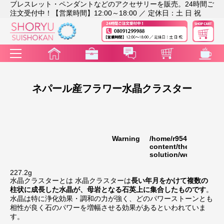
ブレスレット・ペンダントなどのアクセサリーを販売。24時間ご
注文受付中！【営業時間】12:00～18:00 ／ 定休日：土 日 祝
ネパール産フラワー水晶クラスター
Warning
/home/r9541948/publi
35
content/themes/rakut
solution/wc_template
227.2g
水晶クラスターとは 水晶クラスターは
長い年月をかけて複数の
柱状に成長した水晶が、母岩となる石英上に集合したものです
。
水晶は特に浄化効果・調和の力が強く、どのパワーストーンとも
相性が良く石のパワーを増幅させる効果があるといわれていま
す。