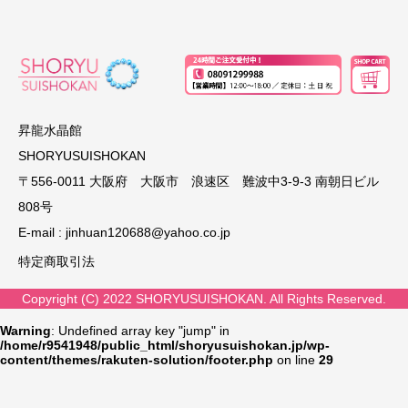
昇龍水晶館
SHORYUSUISHOKAN
〒556-0011 大阪府 大阪市 浪速区 難波中3-9-3 南朝日ビル
808号
E-mail :
jinhuan120688@yahoo.co.jp
特定商取引法
Copyright (C) 2022 SHORYUSUISHOKAN. All Rights Reserved.
Warning
: Undefined array key "jump" in
/home/r9541948/public_html/shoryusuishokan.jp/wp-
content/themes/rakuten-solution/footer.php
on line
29