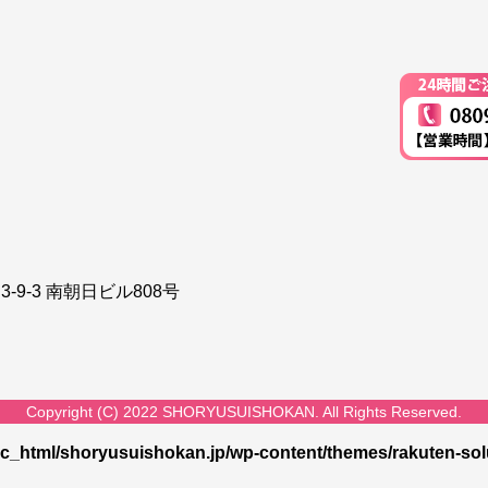
-9-3 南朝日ビル808号
Copyright (C) 2022 SHORYUSUISHOKAN. All Rights Reserved.
c_html/shoryusuishokan.jp/wp-content/themes/rakuten-solu