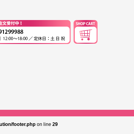
tion/footer.php
on line
29