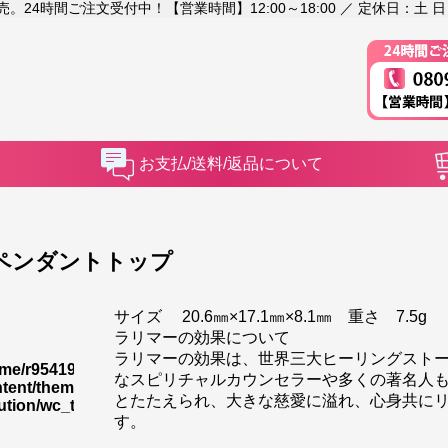
4時間ご注文受付中！【営業時間】12:00～18:00 ／ 定休日：土 日
お支払/送料/返品について
ペンダントトップ
サイズ 20.6㎜×17.1㎜×8.1㎜ 重さ 7.5g
ラリマーの効果について
ラリマーの効果は、世界三大ヒーリングストー
me/r9541948/public_html/shoryusuishokan.jp/wp-
35
なスピリチャルカウンセラーや多くの著名人も
tent/themes/rakuten-
とたたえられ、大きな慈愛に溢れ、心身共に
ution/wc_templates/wc_item_single.php
す。