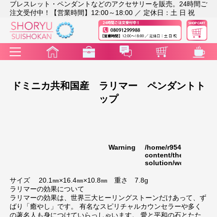
ブレスレット・ペンダントなどのアクセサリーを販売。24時間ご
注文受付中！【営業時間】12:00～18:00 ／ 定休日：土 日 祝
ドミニカ共和国産 ラリマー ペンダントト
ップ
Warning
/home/r9541948/publi
35
content/themes/rakut
solution/wc_template
サイズ 20.1㎜×16.4㎜×10.8㎜ 重さ 7.8g
ラリマーの効果について
ラリマーの効果は、世界三大ヒーリングストーンだけあって、ず
ばり「癒やし」です。 有名なスピリチャルカウンセラーや多く
の著名人も身につけていらっしゃいます。 愛と平和の石とたた