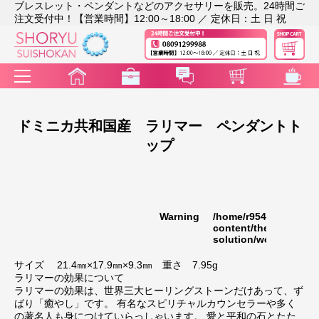
ブレスレット・ペンダントなどのアクセサリーを販売。24時間ご
注文受付中！【営業時間】12:00～18:00 ／ 定休日：土 日 祝
ドミニカ共和国産 ラリマー ペンダントト
ップ
Warning
/home/r9541948/publi
35
content/themes/rakut
solution/wc_template
サイズ 21.4㎜×17.9㎜×9.3㎜ 重さ 7.95g
ラリマーの効果について
ラリマーの効果は、世界三大ヒーリングストーンだけあって、ず
ばり「癒やし」です。 有名なスピリチャルカウンセラーや多く
の著名人も身につけていらっしゃいます。 愛と平和の石とたた