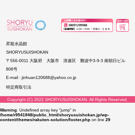
昇龍水晶館
SHORYUSUISHOKAN
〒556-0011 大阪府 大阪市 浪速区 難波中3-9-3 南朝日ビル
808号
E-mail :
jinhuan120688@yahoo.co.jp
特定商取引法
Copyright (C) 2022 SHORYUSUISHOKAN. All Rights Reserved.
Warning
: Undefined array key "jump" in
/home/r9541948/public_html/shoryusuishokan.jp/wp-
content/themes/rakuten-solution/footer.php
on line
29