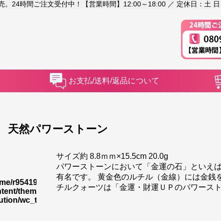
4時間ご注文受付中！【営業時間】12:00～18:00 ／ 定休日：土 日
お支払/送料/返品について
 天然パワーストーン
サイズ約 8.8ｍｍ×15.5cm 20.0g
パワーストーンにおいて「金運の石」といえ
有名です。 黄金色のルチル（金線）には金銭
me/r9541948/public_html/shoryusuishokan.jp/wp-
35
チルクォーツは「金運・財運ＵＰのパワース
tent/themes/rakuten-
ution/wc_templates/wc_item_single.php