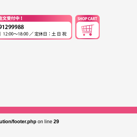
tion/footer.php
on line
29