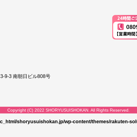
-9-3 南朝日ビル808号
Copyright (C) 2022 SHORYUSUISHOKAN. All Rights Reserved.
c_html/shoryusuishokan.jp/wp-content/themes/rakuten-solu