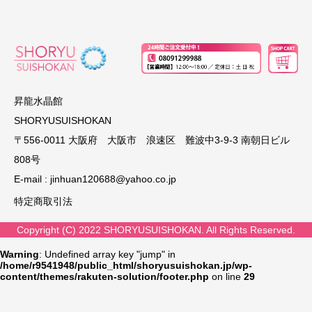
昇龍水晶館
SHORYUSUISHOKAN
〒556-0011 大阪府 大阪市 浪速区 難波中3-9-3 南朝日ビル
808号
E-mail :
jinhuan120688@yahoo.co.jp
特定商取引法
Copyright (C) 2022 SHORYUSUISHOKAN. All Rights Reserved.
Warning
: Undefined array key "jump" in
/home/r9541948/public_html/shoryusuishokan.jp/wp-
content/themes/rakuten-solution/footer.php
on line
29