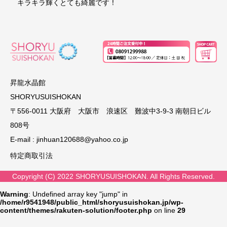
キラキラ輝くとても綺麗です！
昇龍水晶館
SHORYUSUISHOKAN
〒556-0011 大阪府 大阪市 浪速区 難波中3-9-3 南朝日ビル
808号
E-mail :
jinhuan120688@yahoo.co.jp
特定商取引法
Copyright (C) 2022 SHORYUSUISHOKAN. All Rights Reserved.
Warning
: Undefined array key "jump" in
/home/r9541948/public_html/shoryusuishokan.jp/wp-
content/themes/rakuten-solution/footer.php
on line
29