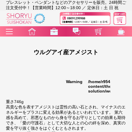
ブレスレット・ペンダントなどのアクセサリーを販売。24時間ご
注文受付中！【営業時間】12:00～18:00 ／ 定休日：土 日 祝
ウルグアイ産アメジスト
Warning
/home/r9541948/publi
35
content/themes/rakut
solution/wc_template
重さ746g
高貴な色を表すアメジストは霊性の高い石とされ、マイナスのエ
ネルギーをプラスに変える効果があるといわれています。 第六
感を高めて、邪悪なものから身を守るお守りとしての効果も期待
でき、「愛の守護石」として大切な人との心の絆を深め、真実の
愛を守り抜く強さをはぐくむともされます。